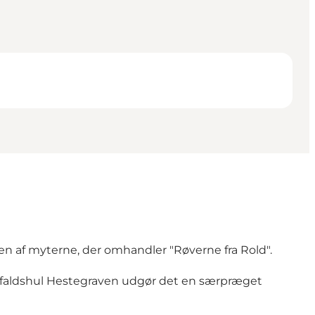
 en af myterne, der omhandler
"Røverne fra Rold"
.
rdfaldshul Hestegraven udgør det en særpræget