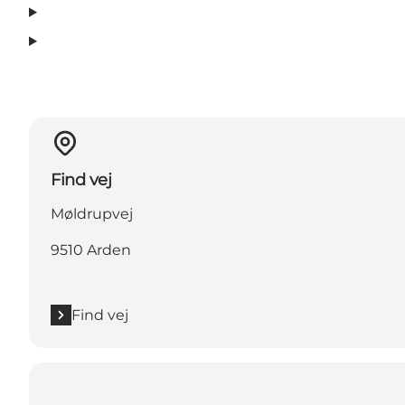
Find vej
Møldrupvej
9510 Arden
Find vej