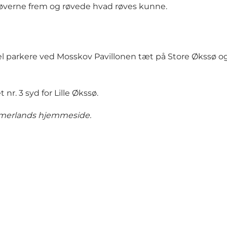
røverne frem og røvede hvad røves kunne.
el parkere ved
Mosskov Pavillonen
tæt på
Store Økssø
og
et
nr. 3 syd for Lille Økssø.
immerlands
hjemmeside
.