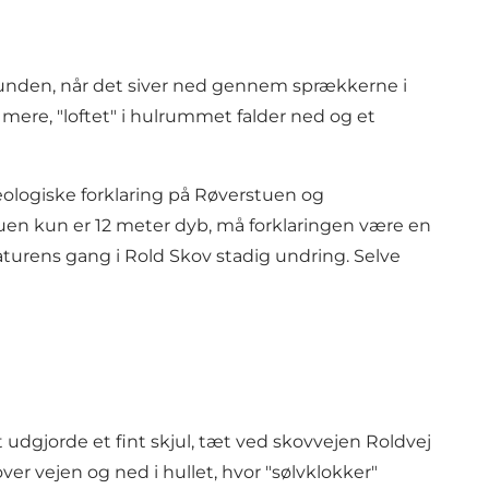
runden, når det siver ned gennem sprækkerne i
 mere, "loftet" i hulrummet falder ned og et
eologiske forklaring på Røverstuen og
uen kun er 12 meter dyb, må forklaringen være en
aturens gang i
Rold Skov
stadig undring. Selve
t udgjorde et fint skjul, tæt ved skovvejen Roldvej
er vejen og ned i hullet, hvor "sølvklokker"