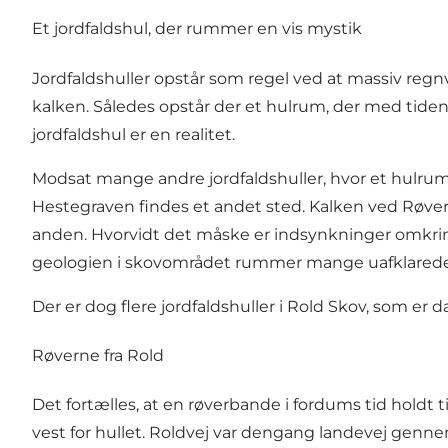
Et jordfaldshul, der rummer en vis mystik
Jordfaldshuller opstår som regel ved at massiv re
kalken. Således opstår der et hulrum, der med tiden 
jordfaldshul er en realitet.
Modsat mange andre jordfaldshuller, hvor et hulrum 
Hestegraven
findes et andet sted. Kalken ved Røve
anden. Hvorvidt det måske er indsynkninger omkring
geologien i skovområdet rummer mange uafklared
Der er dog flere jordfaldshuller i
Rold Skov
, som er 
Røverne fra Rold
Det fortælles, at en
røverbande
i fordums tid holdt t
vest for hullet. Roldvej var dengang landevej genne