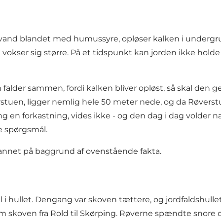
gnvand blandet med humussyre, opløser kalken i underg
vokser sig større. På et tidspunkt kan jorden ikke holde
falder sammen, fordi kalken bliver opløst, så skal den g
rstuen, ligger nemlig hele 50 meter nede, og da Røverst
 en forkastning, vides ikke - og den dag i dag volder n
e spørgsmål.
dannet på baggrund af ovenstående fakta.
il i hullet. Dengang var skoven tættere, og jordfaldshulle
m skoven fra Rold til Skørping. Røverne spændte snore ov