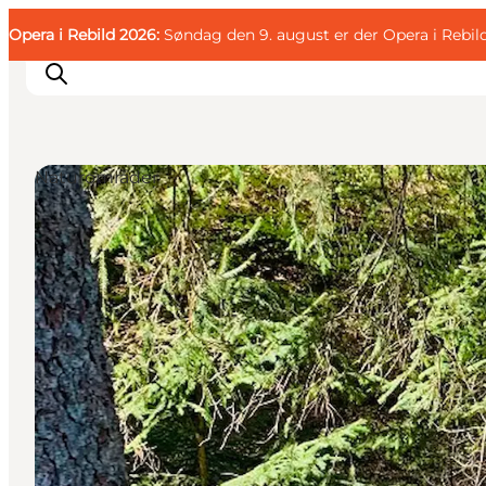
English
Gæst
Danish
Erhverv
Opera i Rebild 2026:
Gæst
Søndag den 9. august er der Opera i Rebil
Deutsch
Naturområder
Familien
Parret
Livsnyderen
Motionisten
DET SKER
KORT OG FOLDERE
PLANLÆG DIN TUR