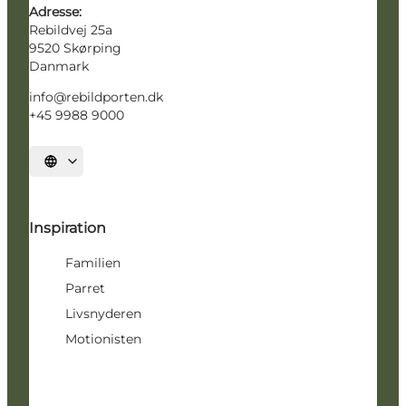
Adresse:
Rebildvej 25a
9520 Skørping
Danmark
info@rebildporten.dk
+45 9988 9000
Vælg sprog
Inspiration
Familien
Parret
Livsnyderen
Motionisten