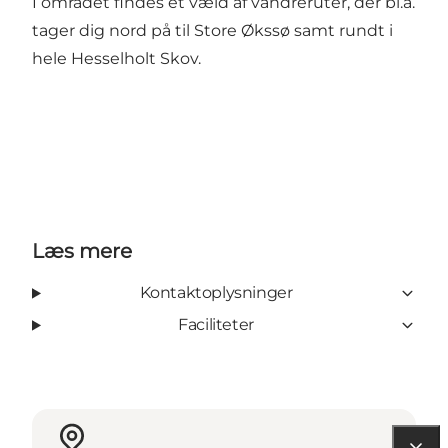
I området findes et væld af
vandreruter
, der bl.a.
tager dig nord på til
Store Økssø
samt rundt i
hele Hesselholt Skov.
Læs mere
Kontaktoplysninger
Faciliteter