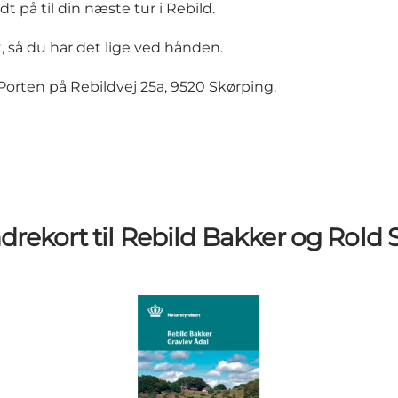
t på til din næste tur i Rebild.
, så du har det lige ved hånden.
Porten på Rebildvej 25a, 9520 Skørping.
drekort til Rebild Bakker og Rold 
Rebild Bakker og Gravlev Ådal