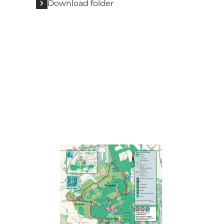
Download folder
Rold Skov Løberuter - 5, 10 og Sundhedssporet 2,1 km