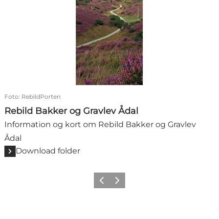
Foto
:
RebildPorten
Rebild Bakker og Gravlev Ådal
Information og kort om Rebild Bakker og Gravlev
Ådal
Download folder
Forrige billede
Næste billede