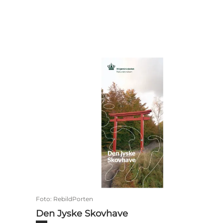
Den Jyske Skovhave
Foto
:
RebildPorten
Den Jyske Skovhave