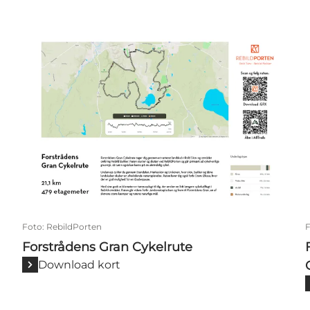
Forstrådens Gran Cykelrute
Foto
:
RebildPorten
Forstrådens Gran Cykelrute
Download kort