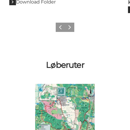
Download Folder
Forrige billede
Næste billede
Løberuter
Halvmaratonruten - 21,1 km