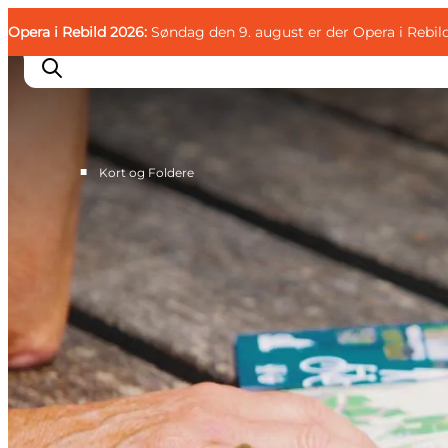
English
Gæst
Danish
Erhverv
Opera i Rebild 2026:
Gæst
Søndag den 9. august er der Opera i Rebil
Deutsch
■
Kort og Foldere
Familien
Parret
Livsnyderen
Motionisten
DET SKER
KORT OG FOLDERE
PLANLÆG DIN TUR