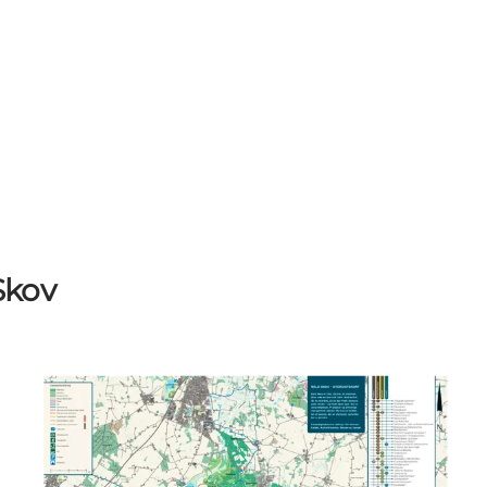
Skov
Oversigtskort