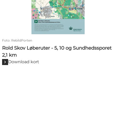
Foto
:
RebildPorten
Rold Skov Løberuter - 5, 10 og Sundhedssporet
2,1 km
Download kort