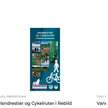
Vandrestier og Cykelruter i Rebild Kommune
Vandr
Foto
:
RebildPorten
Foto
:
R
Vandrestier og Cykelruter i Rebild
Vandr