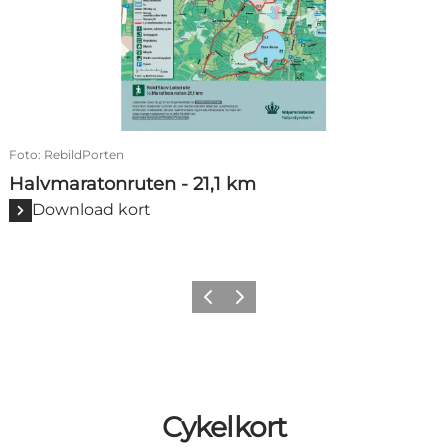
Foto
:
RebildPorten
Halvmaratonruten - 21,1 km
Download kort
Forrige billede
Næste billede
Cykelkort