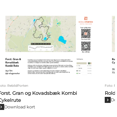
Forst. Gran og Kovadsbæk Kombi Cykelrute
Rold 
Foto
:
RebildPorten
Foto
:
R
Forst. Gran og Kovadsbæk Kombi
Rold
Cykelrute
Do
Download kort