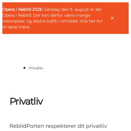
English
Gæst
Danish
Erhverv
Opera i Rebild 2026:
Gæst
Søndag den 9. august er der
Deutsch
Opera i Rebild. Der kan derfor være mange
mennesker og ekstra trafik i området.
Klik her for
at læse mere
.
Familien
■
Privatliv
Parret
Livsnyderen
Motionisten
DET SKER
Privatliv
KORT OG FOLDERE
PLANLÆG DIN TUR
RebildPorten respekterer dit privatliv