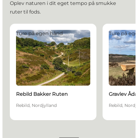
Oplev naturen i dit eget tempo på smukke
ruter til fods.
Rebild Bakker Ruten
Gravlev Ådal 
Ture på egen hånd
Ture på eg
Rebild Bakker Ruten
Gravlev Åda
Rebild, Nordjylland
Rebild, Nordj