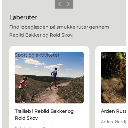
Forrige billede
Næste billede
Løberuter
Find løbeglæden på smukke ruter gennem
Rebild Bakker og Rold Skov.
Trailløb i Rebild Bakker og Rold Skov
Arden Ruten
Sport og aktiviteter
Sport og akt
Trailløb i Rebild Bakker og
Arden Rute
Rold Skov
Arden, Nordjy