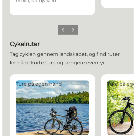
Rebild, Nordjylland
Forrige billede
Næste billede
Cykelruter
Tag cyklen gennem landskabet, og find ruter
for både korte ture og længere eventyr.
Forstrådens Gran Cykelrute
Kovadsbæk Cy
Ture på egen hånd
Ture på eg