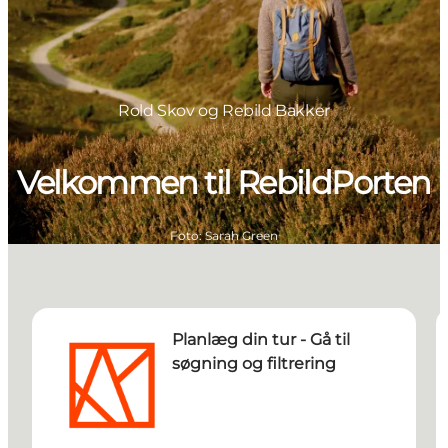
Rold Skov og Rebild Bakker
Velkommen til RebildPorten
Foto
:
Sarah Green
Planlæg din tur - Gå til søgning og filtrering
R
Planlæg din tur - Gå til
søgning og filtrering