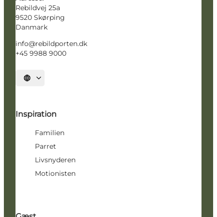
Rebildvej 25a
9520 Skørping
Danmark
info@rebildporten.dk
+45 9988 9000
Vælg sprog
Inspiration
Familien
Parret
Livsnyderen
Motionisten
Gæst