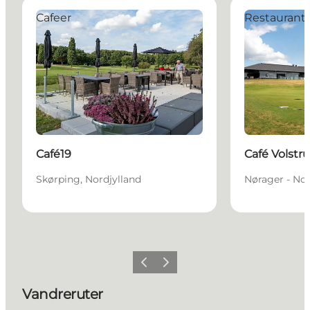
Café19
Café Volstrup
Cafeer
Restaurant
Café19
Café Volstr
Skørping, Nordjylland
Nørager - Nor
Forrige billede
Næste billede
Vandreruter