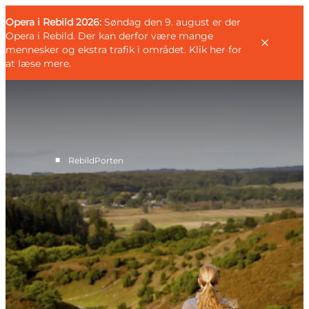
English
Gæst
Danish
Erhverv
Opera i Rebild 2026:
Gæst
Søndag den 9. august er der
Deutsch
Opera i Rebild. Der kan derfor være mange
mennesker og ekstra trafik i området.
Klik her for
at læse mere
.
Familien
■
RebildPorten
Parret
Livsnyderen
Motionisten
DET SKER
KORT OG FOLDERE
PLANLÆG DIN TUR