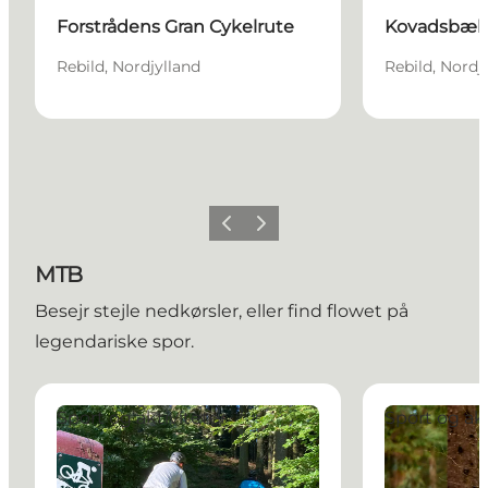
Forstrådens Gran Cykelrute
Kovadsbæk 
Rebild, Nordjylland
Rebild, Nordj
Forrige billede
Næste billede
MTB
Besejr stejle nedkørsler, eller find flowet på
legendariske spor.
Den Store Rold Skov Rute
24-timers MTB
Sport og aktiviteter
Sport og akt