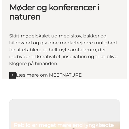
Møder og konferencer i
naturen
Skift mødelokalet ud med skov, bakker og
kildevand og giv dine medarbejdere mulighed
for at etablere et helt nyt samtalerum, der
indbyder til kreativitet, inspiration og til at blive
klogere på hinanden.
Læs mere om MEETNATURE
Afspil video
Rebild er meget mere end lyngklædte