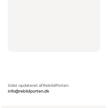
Sidst opdateret af:
RebildPorten
info@rebildporten.dk