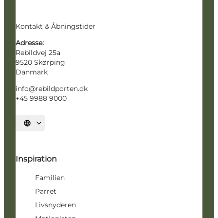
Kontakt & Åbningstider
Adresse:
Rebildvej 25a
9520 Skørping
Danmark
info@rebildporten.dk
+45 9988 9000
Vælg sprog
Inspiration
Familien
Parret
Livsnyderen