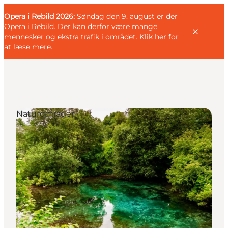
English
Gæst
Danish
Erhverv
Opera i Rebild 2026:
Gæst
Søndag den 9. august er der
Deutsch
Opera i Rebild. Der kan derfor være mange
mennesker og ekstra trafik i området.
Klik her for
at læse mere
.
Familien
Naturområder
Parret
Livsnyderen
Motionisten
DET SKER
KORT OG FOLDERE
PLANLÆG DIN TUR