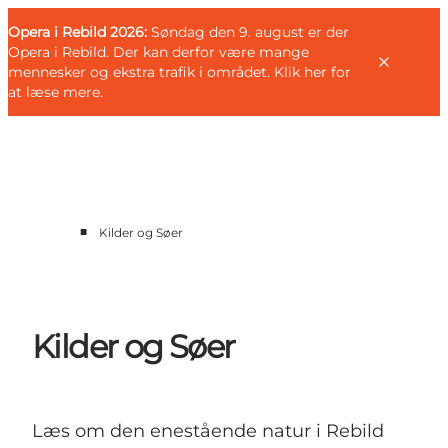
English
Gæst
Danish
Erhverv
Opera i Rebild 2026:
Gæst
Søndag den 9. august er der
Deutsch
Opera i Rebild. Der kan derfor være mange
mennesker og ekstra trafik i området.
Klik her for
at læse mere
.
Familien
■
Kilder og Søer
Parret
Livsnyderen
Motionisten
DET SKER
Kilder og Søer
KORT OG FOLDERE
PLANLÆG DIN TUR
Læs om den enestående natur i Rebild