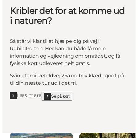
Kribler det for at komme ud
i naturen?
Så står vi klar til at hjælpe dig på vej i
RebildPorten. Her kan du både få mere
information og vejledning om området, og få
fysiske kort udleveret helt gratis.
Sving forbi Rebildvej 25a og bliv klædt godt på
til din næste tur ud i det fri.
Læs mere
Se på kort
Læs mere "Kribler det for at komme ud i naturen?"
show Kribler det for at komme ud i naturen? on_map