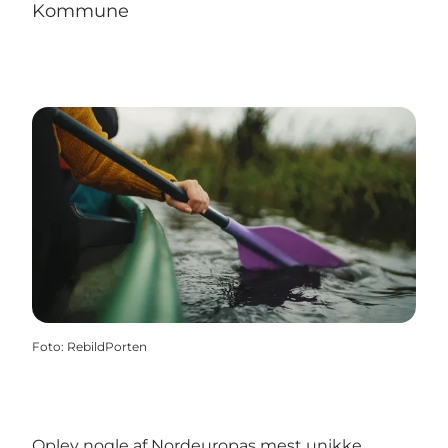
Kommune
Foto
:
RebildPorten
Oplev nogle af Nordeuropas mest unikke