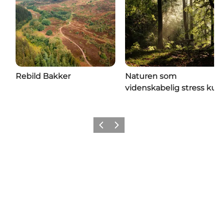
Rebild Bakker
Naturen som
videnskabelig stress ku
Forrige billede
Næste billede
Rold Skov, Rebild Bakker