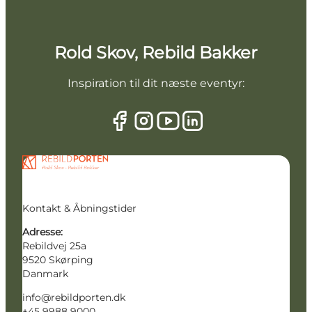
Rold Skov, Rebild Bakker
Inspiration til dit næste eventyr:
Kontakt & Åbningstider
Adresse:
Rebildvej 25a
9520 Skørping
Danmark
info@rebildporten.dk
+45 9988 9000