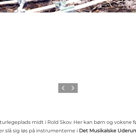
Forrige billede
Næste billede
naturlegeplads midt i Rold Skov. Her kan børn og voksne 
 slå sig løs på instrumenterne i
Det Musikalske Uderu