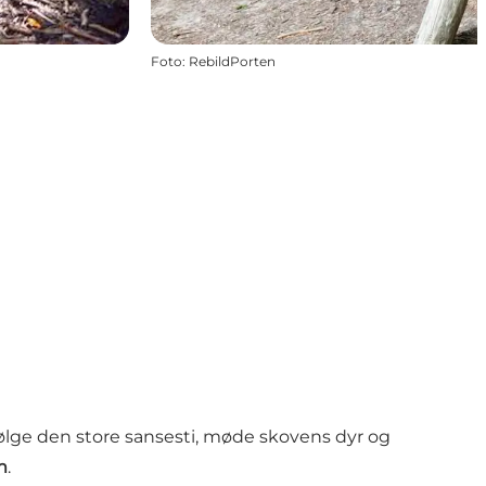
Foto
:
RebildPorten
følge den store sansesti, møde skovens dyr og
m
.