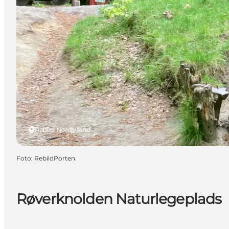
Rebild, Nordjylland
Foto
:
RebildPorten
Røverknolden Naturlegeplads