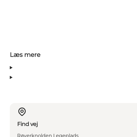
Læs mere
Find vej
Røverknolden Legeplads