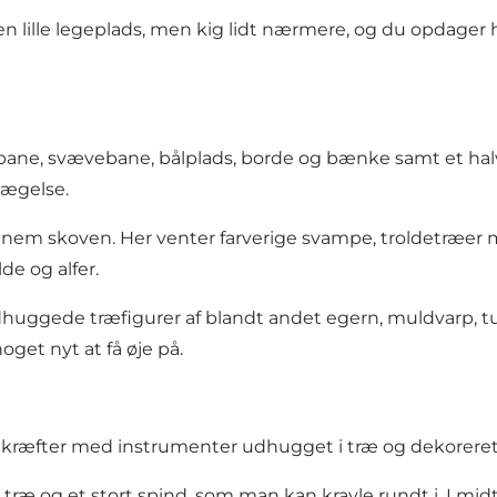
 lille legeplads, men kig lidt nærmere, og du opdager h
bane, svævebane, bålplads, borde og bænke samt et halv
vægelse.
nnem skoven. Her venter farverige svampe, troldetræe
e og alfer.
huggede træfigurer af blandt andet egern, muldvarp, tu
noget nyt at få øje på.
ve kræfter med instrumenter udhugget i træ og dekorere
æ og et stort spind, som man kan kravle rundt i. I mid