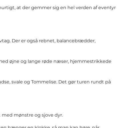
urtigt, at der gemmer sig en hel verden af eventyr
tag. Der er også rebnet, balancebrædder,
r med øjne og lange røde næser, hjemmestrikkede
dse, svale og Tommelise. Det gør turen rundt på
t med mønstre og sjove dyr.
ten hænger en klokke, så man kan høre, når