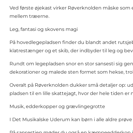
Ved første øjekast virker Røverknolden måske som en
mellem træerne.
Leg, fantasi og skovens magi
På hovedlegepladsen finder du blandt andet rutsje
klatrestænger og et skib, der indbyder til leg og be
Rundt om legepladsen snor en stor sansesti sig ge
dekorationer og malede sten formet som hekse, trold
Overalt på Røverknolden dukker små detaljer op: ud
pladsen til en lille skattejagt, hvor der hele tiden er 
Musik, edderkopper og grævlingegrotte
I Det Musikalske Uderum kan børn i alle aldre prø
På sansestien møder du også en kæmpeedderkop i tr