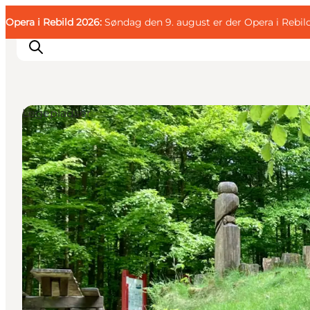
English
Gæst
Danish
Erhverv
Opera i Rebild 2026:
Gæst
Søndag den 9. august er der Opera i Rebil
Deutsch
Legepladser
Familien
Parret
Livsnyderen
Motionisten
DET SKER
KORT OG FOLDERE
PLANLÆG DIN TUR