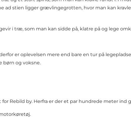
 ad stien ligger grævlingegrotten, hvor man kan kravle 
evir i træ, som man kan sidde på, klatre på og lege omk
rfor er oplevelsen mere end bare en tur på legepladsen. H
e børn og voksne.
t for Rebild by. Herfra er der et par hundrede meter ind
 motorkøretøj.