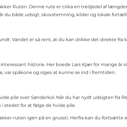
akker Ruten
. Denne rute er cirka en tredjedel af længden 
år du både udsigt, skovstemning, kilder og lokale fortæll
ndt. Vandet er så rent, at du kan drikke det direkte fra ki
nteressant historie. Her boede Lars Kjær for mange år 
e, var spåkone og siges at kunne se ind i fremtiden.
vide pile
over Sønderkol. Når du har nydt udsigten fra 
i stedet for at følge de hvide pile.
r-ruten igen på en grussti. Herfra kan du fortsætte eft