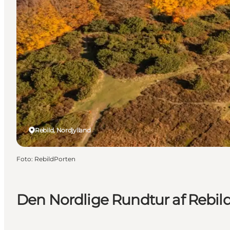
Rebild, Nordjylland
Foto
:
RebildPorten
Den Nordlige Rundtur af Rebil