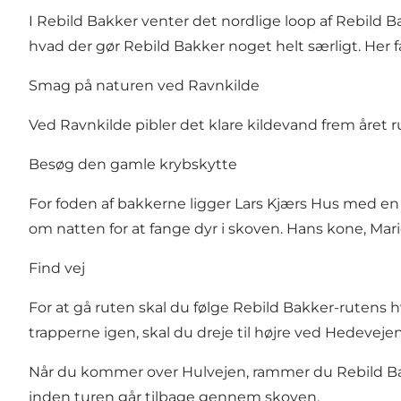
I Rebild Bakker venter det nordlige loop af
Rebild B
hvad der gør Rebild Bakker noget helt særligt. Her f
Smag på naturen ved Ravnkilde
Ved
Ravnkilde
pibler det klare kildevand frem året ru
Besøg den gamle krybskytte
For foden af bakkerne ligger
Lars Kjærs Hus
med en i
om natten for at fange dyr i skoven. Hans kone, Mari
Find vej
For at gå ruten skal du følge
Rebild Bakker-rutens h
trapperne igen, skal du dreje til højre ved Hedevejen 
Når du kommer over Hulvejen, rammer du Rebild Bakke
inden turen går tilbage gennem skoven.