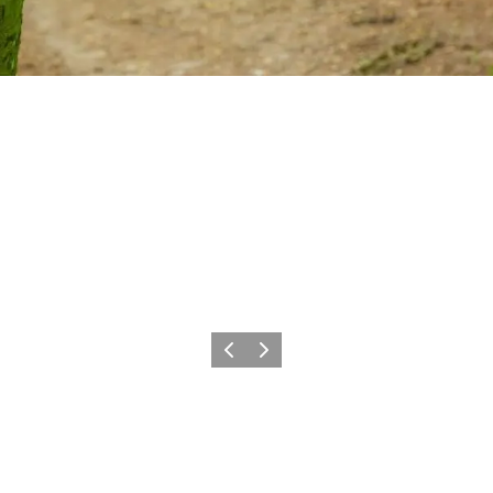
Forrige billede
Næste billede