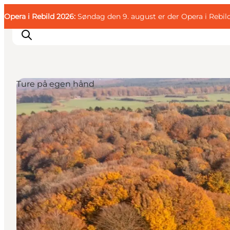
English
Gæst
Danish
Erhverv
Opera i Rebild 2026:
Gæst
Søndag den 9. august er der Opera i Rebil
Deutsch
Ture på egen hånd
Familien
Parret
Livsnyderen
Motionisten
DET SKER
KORT OG FOLDERE
PLANLÆG DIN TUR