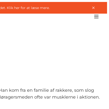
det.
Klik her for at læse mere
.
an kom fra en familie af rakkere, som slog
 Nøragersmeden ofte var musklerne i aktionen.