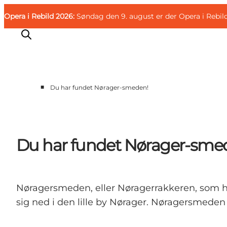
English
Gæst
Danish
Erhverv
Opera i Rebild 2026:
Gæst
Søndag den 9. august er der Opera i Rebil
Deutsch
■
Du har fundet Nørager-smeden!
Familien
Parret
Livsnyderen
Du har fundet Nørager-sme
Motionisten
DET SKER
KORT OG FOLDERE
Nøragersmeden, eller Nøragerrakkeren, som han
PLANLÆG DIN TUR
sig ned i den lille by Nørager. Nøragersmeden