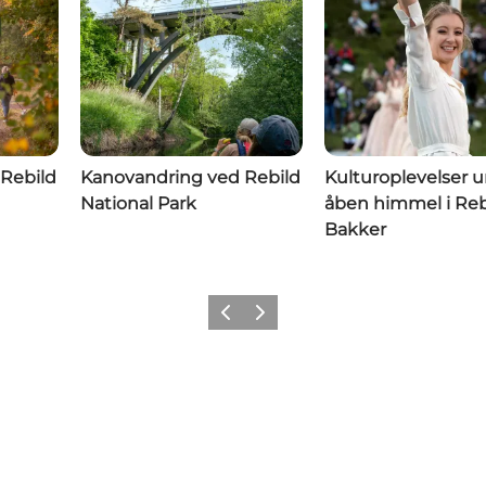
Rebild
Kanovandring ved Rebild
Kulturoplevelser 
National Park
åben himmel i Reb
Bakker
Forrige billede
Næste billede