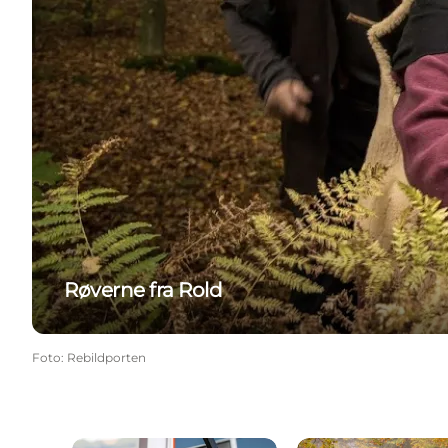
Røverne fra Rold
Foto
:
Rebildporten