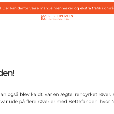
d. Der kan derfor være mange mennesker og ekstra trafik i områ
den!
 også blev kaldt, var en ægte, rendyrket røver. H
 var ude på flere røverier med Bettefanden, hvor