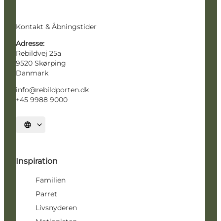
Kontakt & Åbningstider
Adresse:
Rebildvej 25a
9520 Skørping
Danmark
info@rebildporten.dk
+45 9988 9000
Vælg sprog
Inspiration
Familien
Parret
Livsnyderen