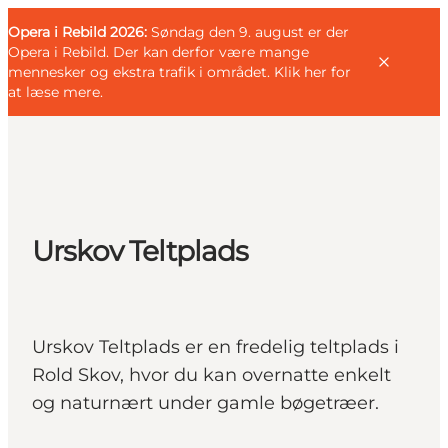
English
Gæst
Danish
Erhverv
Opera i Rebild 2026:
Gæst
Søndag den 9. august er der
Deutsch
Opera i Rebild. Der kan derfor være mange
mennesker og ekstra trafik i området.
Klik her for
at læse mere
.
Familien
Parret
Urskov Teltplads
Livsnyderen
Motionisten
DET SKER
Urskov Teltplads er en fredelig teltplads i
KORT OG FOLDERE
Rold Skov, hvor du kan overnatte enkelt
PLANLÆG DIN TUR
og naturnært under gamle bøgetræer.