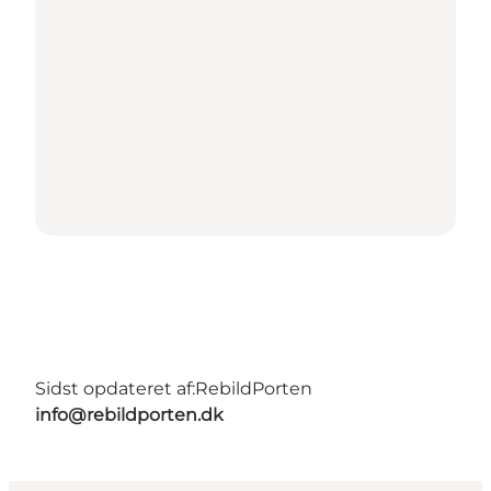
Sidst opdateret af:
RebildPorten
info@rebildporten.dk