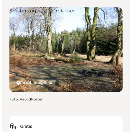
Shelters og naturlejrpladser
Rebild, Nordjylland
Foto
:
RebildPorten
Gratis