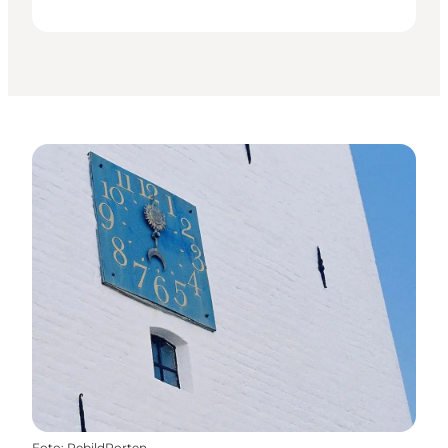
Foto
:
RebildPorten