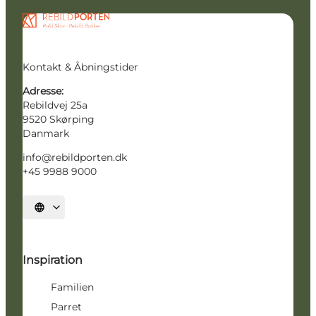
Kontakt & Åbningstider
Adresse:
Rebildvej 25a
9520 Skørping
Danmark
info@rebildporten.dk
+45 9988 9000
Vælg sprog
Inspiration
Familien
Parret