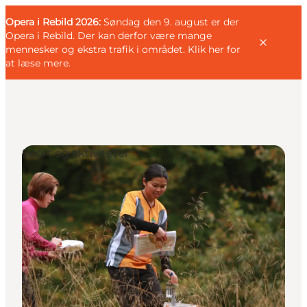
English
Gæst
Danish
Erhverv
Opera i Rebild 2026:
Gæst
Søndag den 9. august er der
Deutsch
Opera i Rebild. Der kan derfor være mange
mennesker og ekstra trafik i området.
Klik her for
at læse mere
.
Familien
Sport og aktiviteter
Parret
Livsnyderen
Motionisten
DET SKER
KORT OG FOLDERE
PLANLÆG DIN TUR