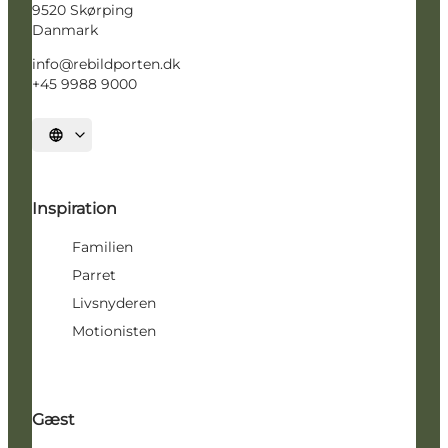
9520 Skørping
Danmark
info@rebildporten.dk
+45 9988 9000
Vælg sprog
Inspiration
Familien
Parret
Livsnyderen
Motionisten
Gæst