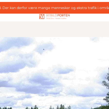
d. Der kan derfor være mange mennesker og ekstra trafik i områ