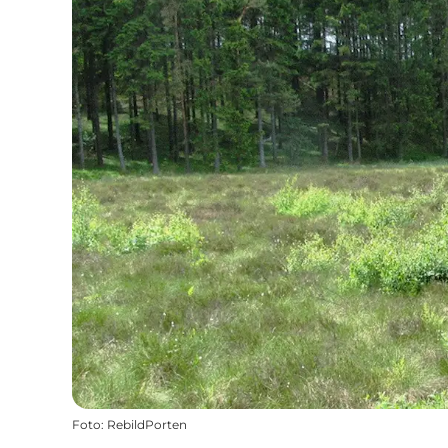
Foto
:
RebildPorten