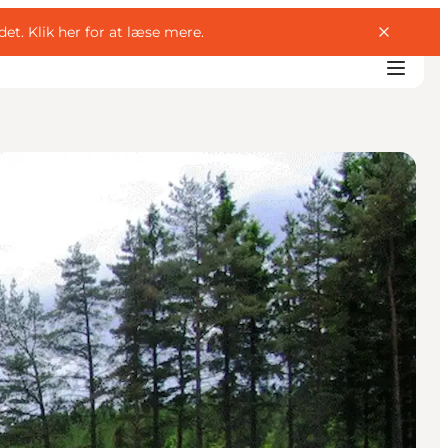
det.
Klik her for at læse mere
.