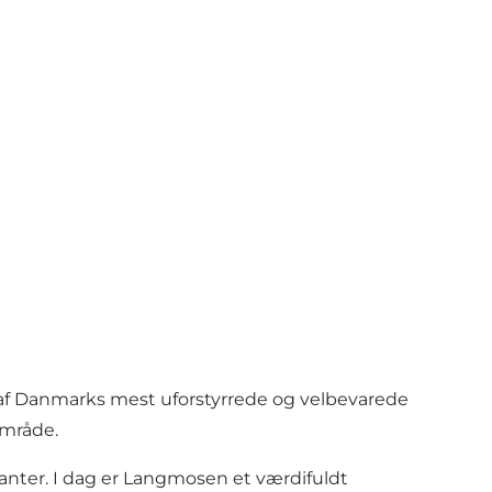
n af Danmarks mest uforstyrrede og velbevarede
område.
nter. I dag er Langmosen et værdifuldt