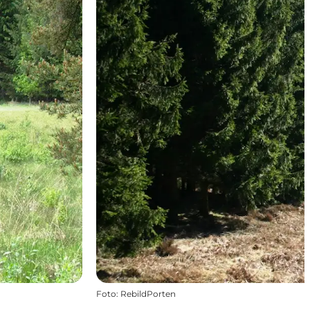
Foto
:
RebildPorten