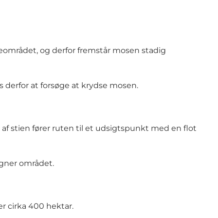
oseområdet, og derfor fremstår mosen stadig
s derfor at forsøge at krydse mosen.
f stien fører ruten til et udsigtspunkt med en flot
egner området.
 cirka 400 hektar.