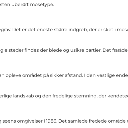
sten uberørt mosetype.
grav. Det er det eneste større indgreb, der er sket i m
e steder findes der bløde og usikre partier. Det fraråde
 opleve området på sikker afstand. I den vestlige ende a
særlige landskab og den fredelige stemning, der kendet
ens omgivelser i 1986. Det samlede fredede område er