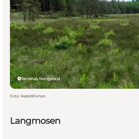
Terndrup, Nordjylland
Foto
:
RebildPorten
Langmosen