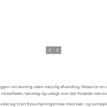
Forrige billede
Næste billede
ligger i en lavning uden naturlig afvanding. Mosen er e
moseflader, tørvelag og udsigt over det fredede natur
vikle sig til en forsumpningsmose med kær- og sumppla