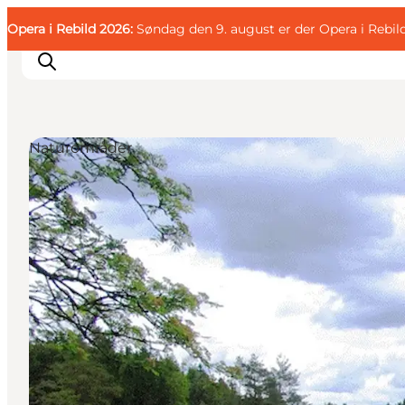
English
Gæst
Danish
Erhverv
Opera i Rebild 2026:
Gæst
Søndag den 9. august er der Opera i Rebil
Deutsch
Naturområder
Familien
Parret
Livsnyderen
Motionisten
DET SKER
KORT OG FOLDERE
PLANLÆG DIN TUR