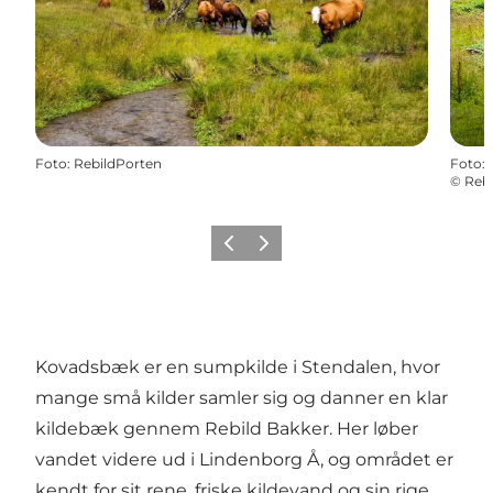
Foto
:
RebildPorten
Foto
:
©
Rebi
Forrige billede
Næste billede
Kovadsbæk er en sumpkilde i Stendalen, hvor
mange små kilder samler sig og danner en klar
kildebæk gennem Rebild Bakker. Her løber
vandet videre ud i Lindenborg Å, og området er
kendt for sit rene, friske kildevand og sin rige