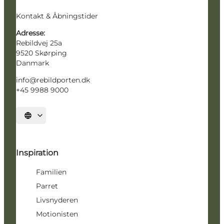
Kontakt & Åbningstider
Adresse:
Rebildvej 25a
9520 Skørping
Danmark
info@rebildporten.dk
+45 9988 9000
Vælg sprog
Inspiration
Familien
Parret
Livsnyderen
Motionisten