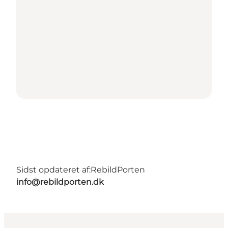
Sidst opdateret af:
RebildPorten
info@rebildporten.dk