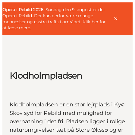
English
Gæst
Danish
Erhverv
Opera i Rebild 2026:
Gæst
Søndag den 9. august er der
Deutsch
Opera i Rebild. Der kan derfor være mange
mennesker og ekstra trafik i området.
Klik her for
at læse mere
.
Familien
Parret
Klodholmpladsen
Livsnyderen
Motionisten
DET SKER
Klodholmpladsen er en stor lejrplads i Kyø
KORT OG FOLDERE
Skov syd for Rebild med mulighed for
PLANLÆG DIN TUR
overnatning i det fri. Pladsen ligger i rolige
naturomgivelser tæt på Store Økssø og er