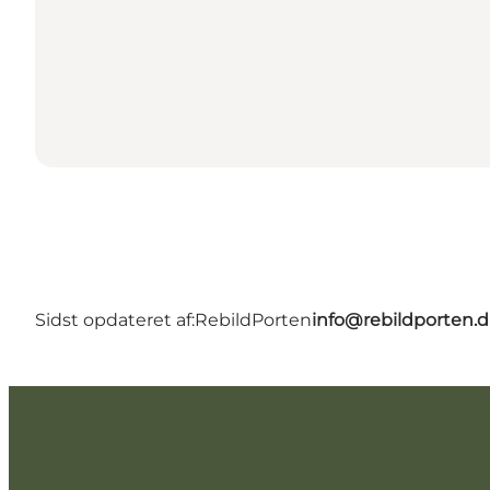
Sidst opdateret af:
RebildPorten
info@rebildporten.