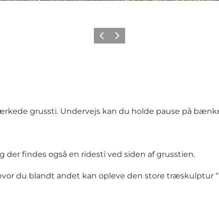
Forrige billede
Næste billede
mærkede grussti. Undervejs kan du holde pause på bænk
g der findes også en ridesti ved siden af grusstien.
hvor du blandt andet kan opleve den store træskulptur