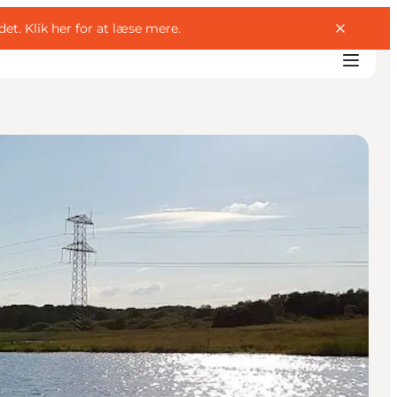
det.
Klik her for at læse mere
.