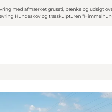
øvring med afmærket grussti, bænke og udsigt over 
øvring Hundeskov og træskulpturen “Himmelhun