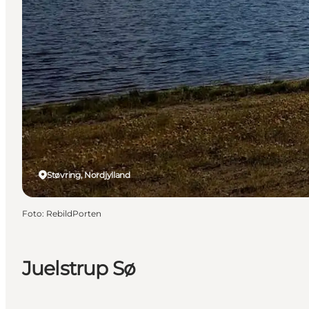
Støvring, Nordjylland
Foto
:
RebildPorten
Juelstrup Sø