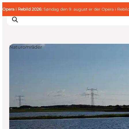
English
Gæst
Danish
Erhverv
Opera i Rebild 2026:
Gæst
Søndag den 9. august er der Opera i Rebil
Deutsch
Naturområder
Familien
Parret
Livsnyderen
Motionisten
DET SKER
KORT OG FOLDERE
PLANLÆG DIN TUR