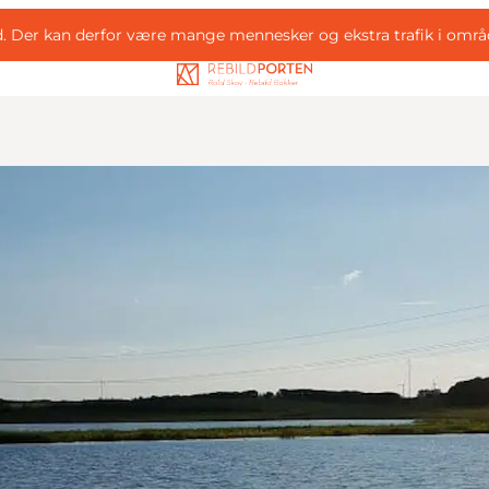
d. Der kan derfor være mange mennesker og ekstra trafik i områ