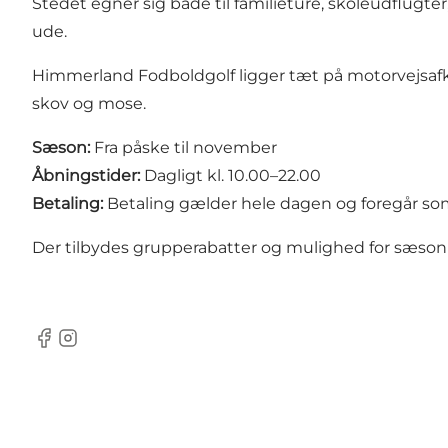
Stedet egner sig både til familieture, skoleudflugt
ude.
Himmerland Fodboldgolf ligger tæt på motorvejsafkø
skov og mose.
Sæson:
Fra påske til november
Åbningstider:
Dagligt kl. 10.00–22.00
Betaling:
Betaling gælder hele dagen og foregår so
Der tilbydes grupperabatter og mulighed for sæso
Facebook
Instagram