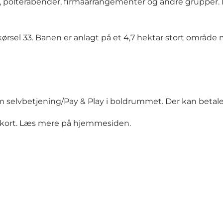
er, polterabender, firmaarrangementer og andre grupper. 
rsel 33. Banen er anlagt på et 4,7 hektar stort område
m selvbetjening/Pay & Play i boldrummet. Der kan betal
nkort. Læs mere på
hjemmesiden
.