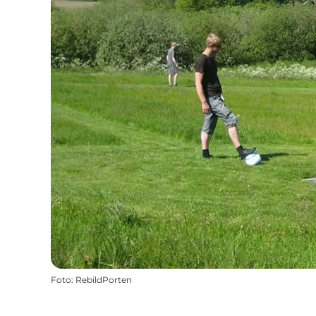
Foto
:
RebildPorten