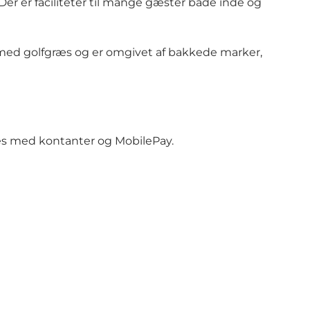
Der er faciliteter til mange gæster både inde og
 med golfgræs og er omgivet af bakkede marker,
es med kontanter og MobilePay.