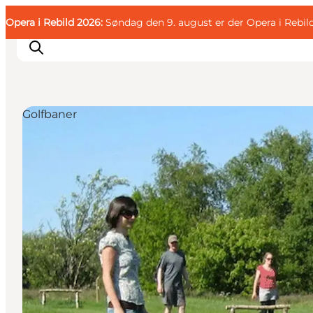
English
Gæst
Danish
Erhverv
Opera i Rebild 2026:
Gæst
Søndag den 9. august er der Opera i Rebil
Deutsch
Golfbaner
Familien
Parret
Livsnyderen
Motionisten
DET SKER
KORT OG FOLDERE
PLANLÆG DIN TUR