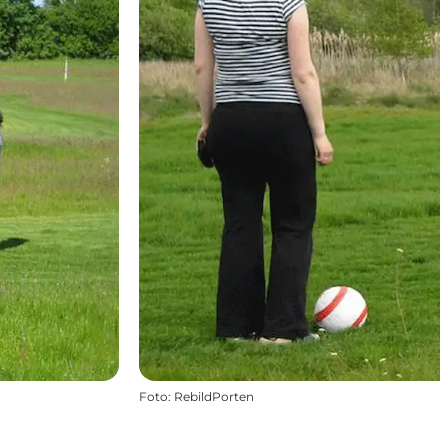
Foto
:
RebildPorten