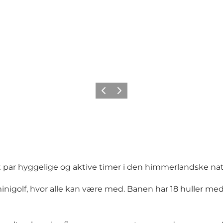
Forrige billede
Næste billede
 par hyggelige og aktive timer i den himmerlandske nat
inigolf, hvor alle kan være med. Banen har 18 huller med 