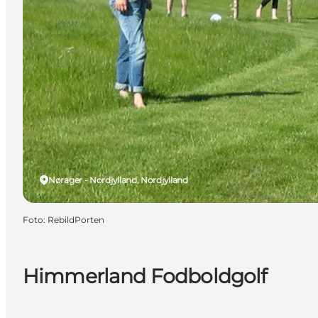
Nørager - Nordjylland, Nordjylland
Foto
:
RebildPorten
Himmerland Fodboldgolf