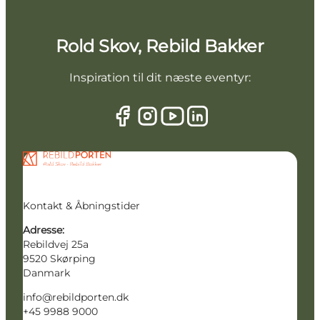
Rold Skov, Rebild Bakker
Inspiration til dit næste eventyr:
Kontakt & Åbningstider
Adresse:
Rebildvej 25a
9520 Skørping
Danmark
info@rebildporten.dk
+45 9988 9000