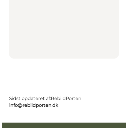
Sidst opdateret af:
RebildPorten
info@rebildporten.dk