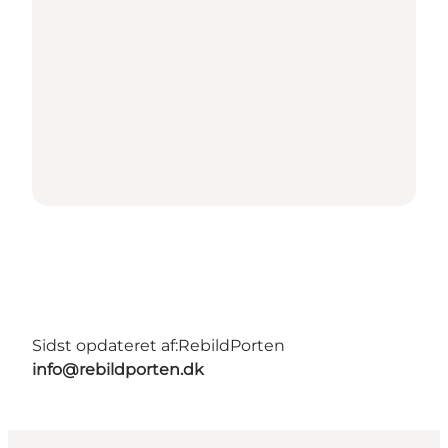
Sidst opdateret af:
RebildPorten
info@rebildporten.dk