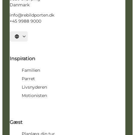
Danmark
info@rebildporten.dk
+45 9988 9000
Vælg sprog
Inspiration
Familien
Parret
Livsnyderen
Motionisten
Gæst
Planlæg din tur