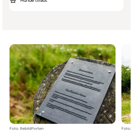
Hunde tilladt
Foto
:
RebildPorten
Foto
: