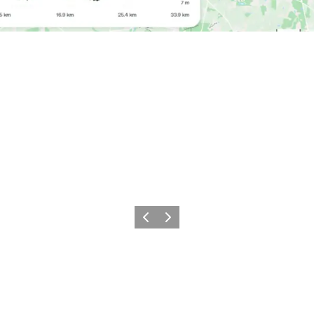
Forrige billede
Næste billede