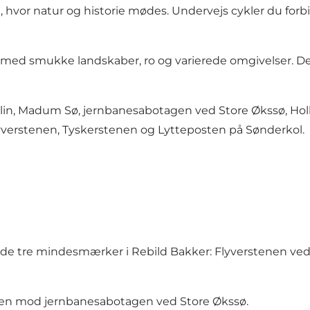
vor natur og historie mødes. Undervejs cykler du forbi fl
ed smukke landskaber, ro og varierede omgivelser. De
in, Madum Sø, jernbanesabotagen ved Store Økssø, Holla
yverstenen, Tyskerstenen og Lytteposten på Sønderkol.
e de tre mindesmærker i Rebild Bakker: Flyverstenen ve
ten mod jernbanesabotagen ved Store Økssø.