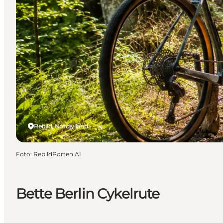
Rebild, Nordjylland
Foto
:
RebildPorten AI
Bette Berlin Cykelrute