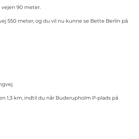
g vejen 90 meter.
ngvej 550 meter, og du vil nu kunne se Bette Berlin på
ngvej.
jen 1,3 km, indtil du når Buderupholm P-plads på