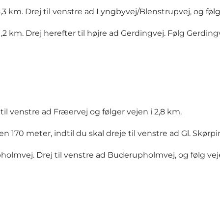
3,3 km. Drej til venstre ad Lyngbyvej/Blenstrupvej, og føl
 1,2 km. Drej herefter til højre ad Gerdingvej. Følg Gerdi
il venstre ad Fræervej og følger vejen i 2,8 km.
en 170 meter, indtil du skal dreje til venstre ad Gl. Skørpi
holmvej. Drej til venstre ad Buderupholmvej, og følg ve