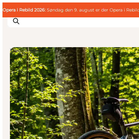
English
Gæst
Danish
Erhverv
Opera i Rebild 2026:
Gæst
Søndag den 9. august er der Opera i Rebil
Deutsch
Ture på egen hånd
Familien
Parret
Livsnyderen
Motionisten
DET SKER
KORT OG FOLDERE
PLANLÆG DIN TUR