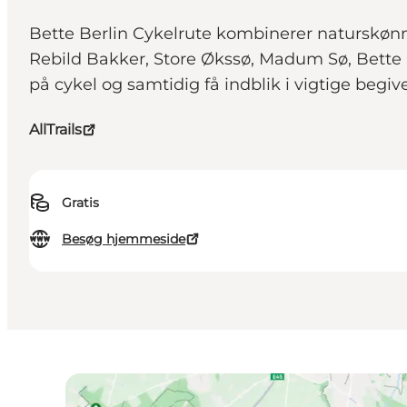
Bette Berlin Cykelrute kombinerer naturskønn
Rebild Bakker, Store Økssø, Madum Sø, Bette B
på cykel og samtidig få indblik i vigtige begiv
AllTrails
Gratis
Besøg hjemmeside