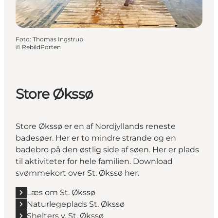
Foto
:
Thomas Ingstrup
©
RebildPorten
Store Økssø
Store Økssø er en af Nordjyllands reneste
badesøer. Her er to mindre strande og en
badebro på den østlig side af søen. Her er plads
til aktiviteter for hele familien.
Download
svømmekort over St. Økssø her.
Læs om St. Økssø
Naturlegeplads St. Økssø
Shelters v. St. Økssø