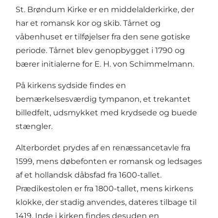
St. Brøndum Kirke er en middelalderkirke, der
har et romansk kor og skib. Tårnet og
våbenhuset er tilføjelser fra den sene gotiske
periode. Tårnet blev genopbygget i 1790 og
bærer initialerne for E. H. von Schimmelmann.
På kirkens sydside findes en
bemærkelsesværdig tympanon, et trekantet
billedfelt, udsmykket med krydsede og buede
stængler.
Alterbordet prydes af en renæssancetavle fra
1599, mens døbefonten er romansk og ledsages
af et hollandsk dåbsfad fra 1600-tallet.
Prædikestolen er fra 1800-tallet, mens kirkens
klokke, der stadig anvendes, dateres tilbage til
1419. Inde i kirken findes desuden en