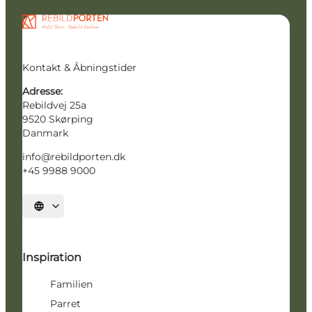
Kontakt & Åbningstider
Adresse:
Rebildvej 25a
9520 Skørping
Danmark
info@rebildporten.dk
+45 9988 9000
Vælg sprog
Inspiration
Familien
Parret