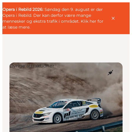
English
Gæst
Danish
Erhverv
Opera i Rebild 2026:
Gæst
Søndag den 9. august er der
Deutsch
Opera i Rebild. Der kan derfor være mange
mennesker og ekstra trafik i området.
Klik her for
at læse mere
.
Familien
Øvrige attraktioner
Parret
Livsnyderen
Motionisten
DET SKER
KORT OG FOLDERE
PLANLÆG DIN TUR