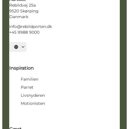
Rebildvej 25a
9520 Skørping
Danmark
info@rebildporten.dk
+45 9988 9000
Vælg sprog
Inspiration
Familien
Parret
Livsnyderen
Motionisten