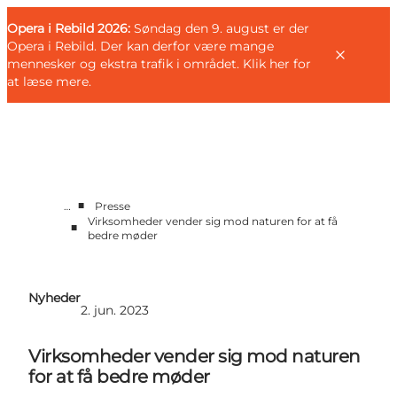
English
Gæst
Danish
Erhverv
Opera i Rebild 2026:
Erhverv
Søndag den 9. august er der
Deutsch
Opera i Rebild. Der kan derfor være mange
mennesker og ekstra trafik i området.
Klik her for
at læse mere
.
MEETNATURE
■
…
Presse
Events
Virksomheder vender sig mod naturen for at få
■
bedre møder
Presse
Kontakt
Nyheder
2. jun. 2023
Virksomheder vender sig mod naturen
for at få bedre møder