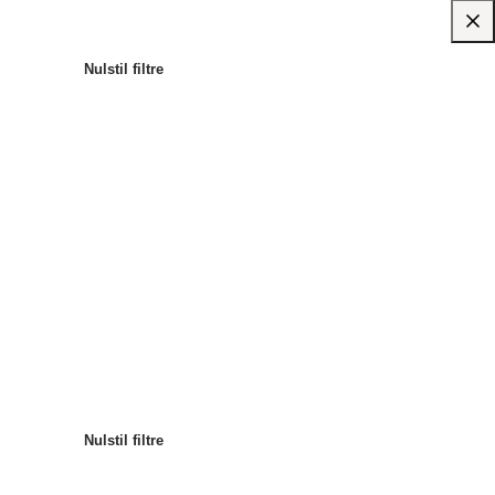
Nulstil filtre
Mest populære
Sortér
:
Nulstil filtre
Nulstil filtre
Nulstil filtre