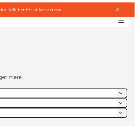
det.
Klik her for at læse mere
.
eget mere.