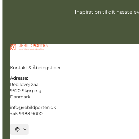
Inspiration til dit næste e
Kontakt & Åbningstider
Adresse:
Rebildvej 25a
9520 Skørping
Danmark
info@rebildporten.dk
+45 9988 9000
Vælg sprog