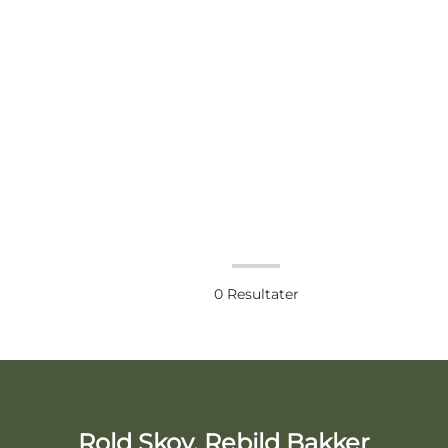
0
Resultater
Rold Skov, Rebild Bakker