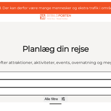
d. Der kan derfor være mange mennesker og ekstra trafik i områ
Planlæg din rejse
fter attraktioner, aktiviteter, events, overnatning og m
Alle filtre